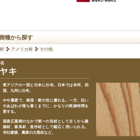
樹種から探す
材
アメリカ材
その他
】
東アジアの一部と日本に分布。日本では本州、四
国、九州に分布。
】
やや重硬で、耐湿・耐久性に優れる。一方、狂い
やあばれが落ち着くまでに、かなりの乾燥時間を
要する。
】
国産広葉樹のなかで第一の良材として古くから建
築材、家具材、造作材として幅広く用いられる。
寺社建築、農家の大黒柱など。