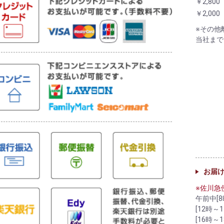
￥2,800
￥2,000
※その他
当社まで
お届
※佐川急
午前中[8
[12時～1
[16時～1