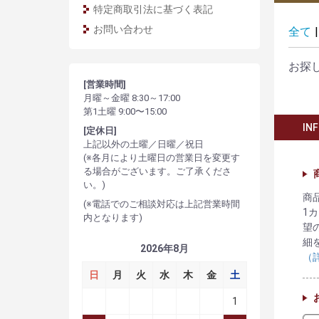
特定商取引法に基づく表記
お問い合わせ
全て
|
お探
[営業時間]
月曜～金曜 8:30～17:00
第1土曜 9:00〜15:00
IN
[定休日]
上記以外の土曜／日曜／祝日
(※各月により土曜日の営業日を変更す
る場合がございます。ご了承くださ
い。)
商
(※電話でのご相談対応は上記営業時間
1
内となります)
望
細
2026年8月
（
日
月
火
水
木
金
土
1