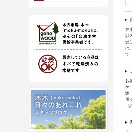
在
以
受
は
で
お
ケ
渡
用
（
ネ