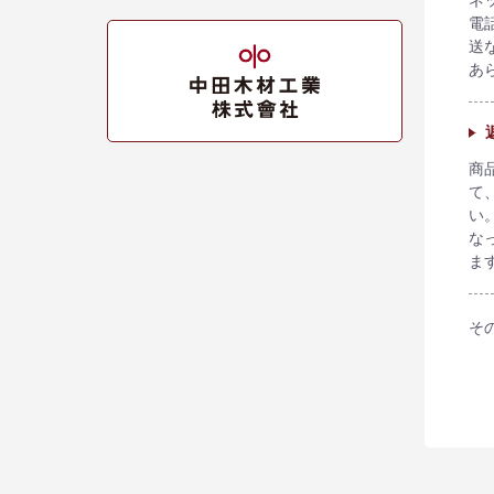
電
送
あ
商
て
い
な
ま
そ