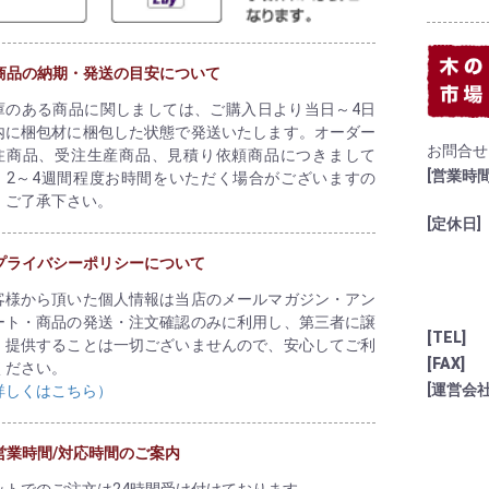
商品の納期・発送の目安について
庫のある商品に関しましては、ご購入日より当日～4日
内に梱包材に梱包した状態で発送いたします。オーダー
お問合せ
注商品、受注生産商品、見積り依頼商品につきまして
[営業時間
、2～4週間程度お時間をいただく場合がございますの
、ご了承下さい。
[定休日]
プライバシーポリシーについて
客様から頂いた個人情報は当店のメールマガジン・アン
ート・商品の発送・注文確認のみに利用し、第三者に譲
[TEL]
、提供することは一切ございませんので、安心してご利
[FAX]
ください。
[運営会社
詳しくはこちら）
営業時間/対応時間のご案内
ットでのご注文は24時間受け付けております。