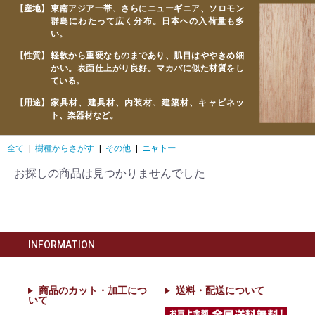
【産地】
東南アジア一帯、さらにニューギニア、ソロモン
群島にわたって広く分布。日本への入荷量も多
い。
【性質】
軽軟から重硬なものまであり、肌目はややきめ細
かい。表面仕上がり良好。マカバに似た材質をし
ている。
【用途】
家具材、建具材、内装材、建築材、キャビネッ
ト、楽器材など。
全て
|
樹種からさがす
|
その他
|
ニャトー
お探しの商品は見つかりませんでした
INFORMATION
商品のカット・加工につ
送料・配送について
いて