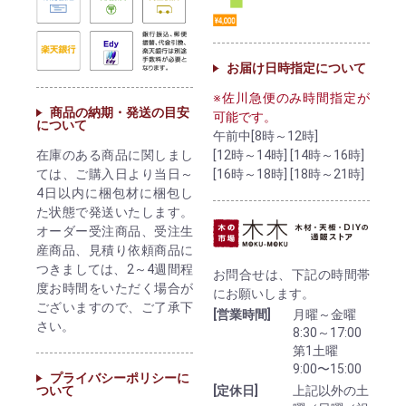
お届け日時指定について
※佐川急便のみ時間指定が
商品の納期・発送の目安
可能です。
について
午前中[8時～12時]
[12時～14時] [14時～16時]
在庫のある商品に関しまし
[16時～18時] [18時～21時]
ては、ご購入日より当日～
4日以内に梱包材に梱包し
た状態で発送いたします。
オーダー受注商品、受注生
産商品、見積り依頼商品に
つきましては、2～4週間程
お問合せは、下記の時間帯
度お時間をいただく場合が
にお願いします。
ございますので、ご了承下
[営業時間]
月曜～金曜
さい。
8:30～17:00
第1土曜
9:00〜15:00
プライバシーポリシーに
ついて
[定休日]
上記以外の土