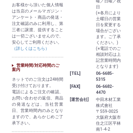
曜／日曜／祝
お客様から頂いた個人情報
日
は当店のメールマガジン・
(※各月により
アンケート・商品の発送・
土曜日の営業
注文確認のみに利用し、第
日を変更する
三者に譲渡、提供すること
場合がござい
は一切ございませんので、
ます。ご了承
安心してご利用ください。
ください。)
（詳しくはこちら）
(※電話でのご
相談対応は上
記営業時間内
営業時間/対応時間のご
となります)
案内
[TEL]
06-6685-
ネットでのご注文は24時間
5315
受け付けております。
[FAX]
06-6682-
電話によるご注文の確認、
4470
お問い合わせの返信、商品
[運営会社]
中田木材工業
の発送などは、当社営業
株式會社
日、営業時間内のみとなり
〒559-0025
ますので、あらかじめご了
大阪府大阪市
承下さい。
住之江区平林
南1-4-2