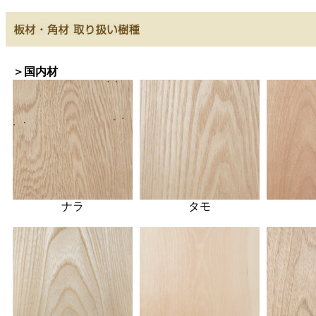
＞国内材
ナラ
タモ