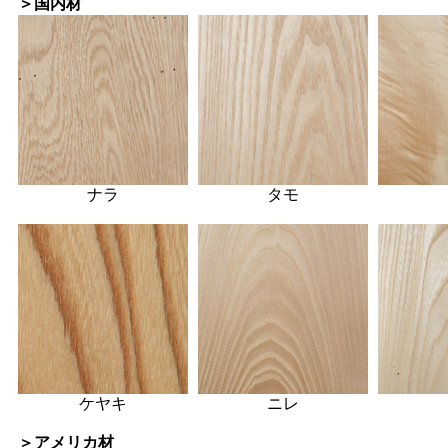
＞国内材
ナラ
タモ
ケヤキ
ニレ
＞アメリカ材