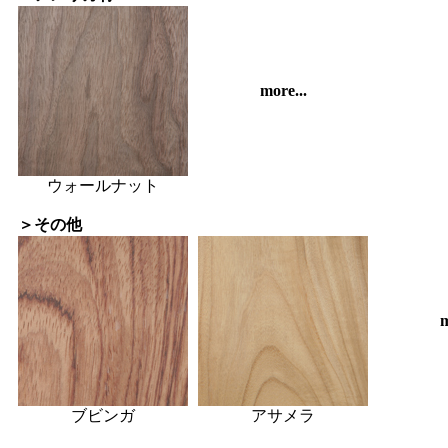
more...
ウォールナット
＞その他
m
ブビンガ
アサメラ