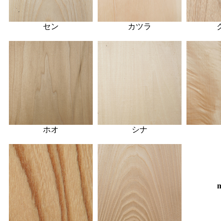
セン
カツラ
ホオ
シナ
m