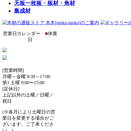
天板一枚板・板材・角材
集成材
営業日カレンダー
■
休業
日
[営業時間]
月曜～金曜 8:30～17:00
第1 土曜 9:00〜15:00
[定休日]
上記以外の土曜／日曜／
祝日
(※各月により土曜日の営
業日を変更する場合がご
ざいます。ご了承くださ
い。)