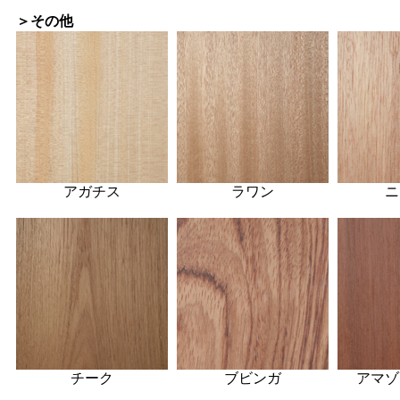
＞その他
アガチス
ラワン
ニ
チーク
ブビンガ
アマゾ