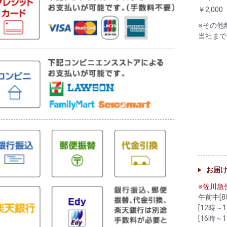
￥2,000
※その他
当社まで
お届
※佐川急
午前中[8
[12時～1
[16時～1