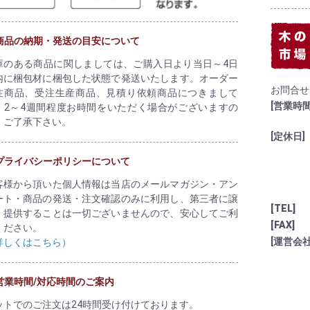
商品の納期・発送の目安について
庫のある商品に関しましては、ご購入日より当日～4日
内に梱包材に梱包した状態で発送いたします。オーダー
お問合せ
注商品、受注生産商品、見積り依頼商品につきまして
[営業時間
、2～4週間程度お時間をいただく場合がございますの
、ご了承下さい。
[定休日]
プライバシーポリシーについて
客様から頂いた個人情報は当店のメールマガジン・アン
ート・商品の発送・注文確認のみに利用し、第三者に譲
[TEL]
、提供することは一切ございませんので、安心してご利
[FAX]
ください。
[運営会社
詳しくはこちら）
営業時間/対応時間のご案内
ットでのご注文は24時間受け付けております。