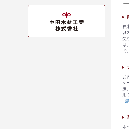
在
以
受
は
で
お
ケ
渡
用
（
ネ