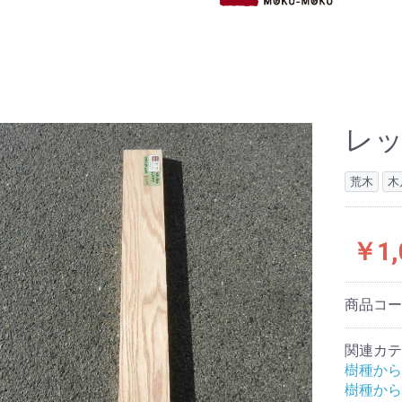
レッ
荒木
木
￥1,
商品コ
関連カテ
樹種から
樹種から