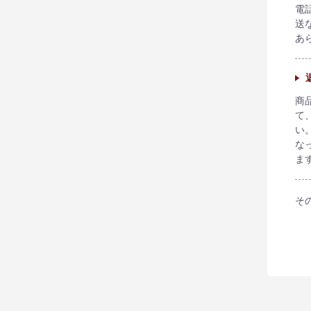
電
送
あ
商
て
い
な
ま
そ